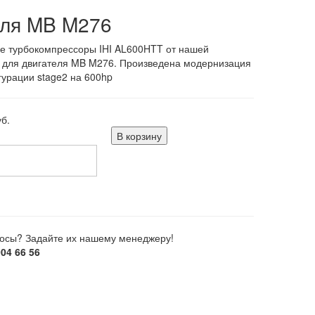
для MB M276
е турбокомпрессоры IHI AL600HTT от нашей
 для двигателя MB M276. Произведена модернизация
гурации stage2 на 600hp
б.
В корзину
росы? Задайте их нашему менеджеру!
904 66 56