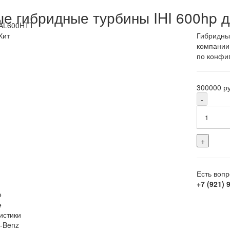
е гибридные турбины IHI 600hp 
AL600HTT
Хит
Гибридны
компании
по конфи
300000 ру
-
+
Есть воп
+7 (921) 
е
е
истики
-Benz