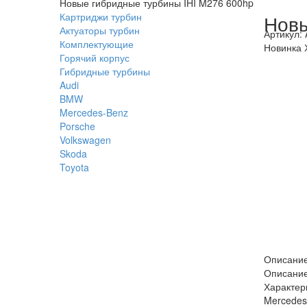
Новые гибридные турбины IHI M276 600hp
Картриджи турбин
Новы
Актуаторы турбин
Артикул:
Комплектующие
Новинка
Горячий корпус
Гибридные турбины
Audi
BMW
Mercedes-Benz
Porsche
Volkswagen
Skoda
Toyota
Описани
Описани
Характер
Mercedes