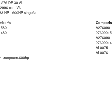
M 276 DE 30 AL
 2996 ccm V6
33 HP - 600HP stage3+
mber/s
Comparis
1580
A2760901
1480
27609015
A2760901
27609014
AL0075
AL0076
я мощность
600hp